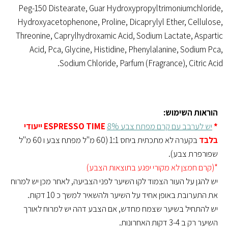
Peg-150 Distearate, Guar Hydroxypropyltrimoniumchloride,
Hydroxyacetophenone, Proline, Dicaprylyl Ether, Cellulose,
Threonine, Caprylhydroxamic Acid, Sodium Lactate, Aspartic
Acid, Pca, Glycine, Histidine, Phenylalanine, Sodium Pca,
Sodium Chloride, Parfum (Fragrance), Citric Acid.
הוראות השימוש:
*
יש לערבב עם קרם מפתח צבע 8%
ESPRESSO TIME ייעודי
בלבד
בקערה לא מתכתית ביחס 1:1 (60 מ"ל מפתח צבע ו 60 מ"ל
שפורפרת צבע).
*(קרם חמצן לא מקורי יפגע בתוצאות הצבע)
יש להגן על העור הצמוד לקו השיער לפני הצביעה, לאחר מכן יש למרוח
את התערובת באופן אחיד על השיער ולהשאיר למשך כ 10 דקות.
יש להתחיל בשיער שצמח מחדש, אם הצבע דהה יש למרוח לאורך
השיער רק ב 3-4 דקות האחרונות.