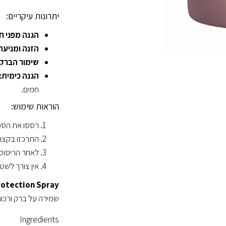
יתרונות עיקריים:
הגנה מפני חו
הזנה ומניעת 
שימור הברק:
הגנה כימית:
חמים.
הוראות שימוש:
רססו את הספר
התרכזו בקצוו
לאחר הריסוס,
אין צורך לשט
rotection Spray
שמירה על ברק ורכות
Ingredients