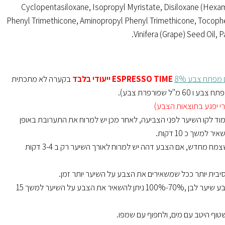
Cyclopentasiloxane, Isopropyl Myristate, Disiloxane (Hexam
Phenyl Trimethicone, Aminopropyl Phenyl Trimethicone, Tocopher
Vinifera (Grape) Seed Oil, P
מפתח צבע 8%
ESPRESSO TIME ייעודי בלבד
בקערה לא מתכתית
י יפגע בתוצאות הצבע)
מוד לקו השיער לפני הצביעה, לאחר מכן יש למרוח את התערובת באופן
למשך כ 10 דקות.
יש להתחיל בשיער שצמח מחדש, אם הצבע דהה יש למרוח לאורך השיער רק ב 3-4 דקות
בית יותר ככל שמשאירים את הצבע על השיער יותר זמן.
עבור גוונים 7-8-9 וצבע שיער לבן ,70%-100% ניתן להשאיר את הצבע על השיער למשך 15
וף היטב עם מים, ולחפוף עם שמפו.