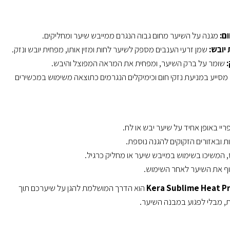
ם:
מגנה על השיער מחום גבוה הנגרם ממייבש שיער ומחליקים.
יובש:
שמן זרעי הענבים מספק לשיער לחות ומזין אותו, מפחית יובש ונזק.
שומר על ברק השיער, ומפחית את המראה המפוצל והיבש.
מסייע במניעת נזקי חום וכימיקלים הנגרמים כתוצאה משימוש במכשירים
יי באופן אחיד על שיער יבש או לח.
ת ובאזורים הזקוקים להגנה נוספת.
 המשיכו בשימוש במייבש שיער או מחליק כרגיל.
וף את השיער לאחר השימוש.
Kera Sublime Heat P
הוא הדרך המושלמת להגן על שיערכם תוך
, מבלי לפגוע במבנה השיער.