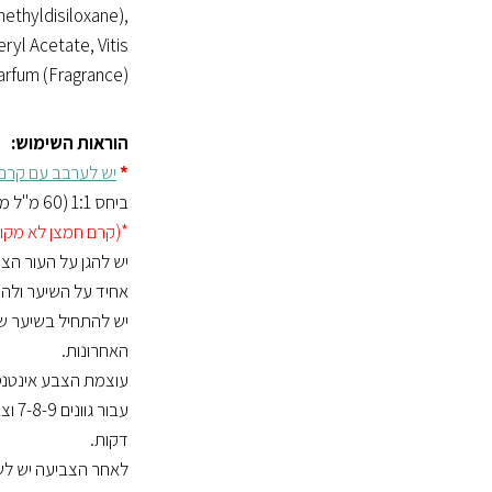
ethyldisiloxane),
yl Acetate, Vitis
arfum (Fragrance).
הוראות השימוש:
*
יש לערבב עם קרם 
ביחס 1:1 (60 מ"ל מפתח צבע ו 60 מ"ל שפורפרת צבע).
*(קרם חמצן לא מקור
יש להגן על העור הצ
אחיד על השיער ולהשאיר 
האחרונות.
עוצמת הצבע אינטנסי
דקות.
לאחר הצביעה יש לשט